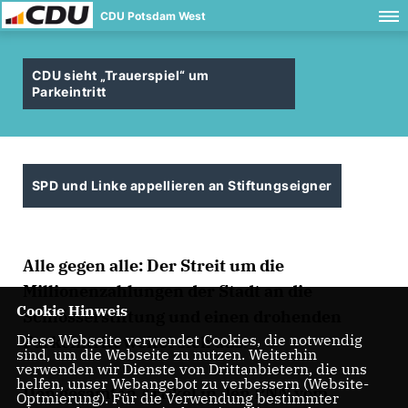
CDU Potsdam West
CDU sieht „Trauerspiel“ um
Parkeintritt
SPD und Linke appellieren an Stiftungseigner
Alle gegen alle: Der Streit um die
Millionenzahlungen der Stadt an die
Cookie Hinweis
Schlösserstiftung und einen drohenden
Diese Webseite verwendet Cookies, die notwendig
Parkeintritt weitet sich aus.
sind, um die Webseite zu nutzen. Weiterhin
verwenden wir Dienste von Drittanbietern, die uns
helfen, unser Webangebot zu verbessern (Website-
Den gesamten Artikel in den PNN vom
Optmierung). Für die Verwendung bestimmter