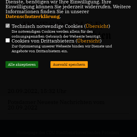
Dienste, benötigen wir Ihre Einwilligung. Ihre
20.09.2022 lesen Sie
hier
.
Einwilligung können Sie jederzeit widerrufen. Weitere
Informationen finden Sie in unserer
Datenschutzerklärung
.
Technisch notwendige Cookies (
Übersicht
)
Die notwendigen Cookies werden allein für den
ordnungsgemäßen Gebrauch der Webseite benötigt.
Cookies von Drittanbietern (
Übersicht
)
Zur Optimierung unserer Webseite binden wir Dienste und
Angebote von Drittanbietern ein.
Alle akzeptieren
Auswahl speichern
20.09.2022, 15:32 Uhr
Potsdamer Neueste Nachrichten vom
20.09.2022
Homepage des CDU Stadtbezirksverbandes Potsdam