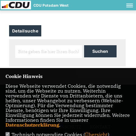
CDU Potsdam West
Detailsuche
Cookie Hinweis
Diese Webseite verwendet Cookies, die notwendig
sind, um die Webseite zu nutzen. Weiterhin
verwenden wir Dienste von Drittanbietern, die uns
Homepage des CDU Stadtbezirksverbandes Potsdam
helfen, unser Webangebot zu verbessern (Website-
West
Optmierung). Für die Verwendung bestimmter
Dienste, benötigen wir Ihre Einwilligung. Ihre
Einwilligung können Sie jederzeit widerrufen. Weitere
Informationen finden Sie in unserer
Datenschutzerklärung
.
IMPRESSUM
DATENSCHUTZ
KONTAKT
Technisch notwendige Cookies (
Übersicht
)