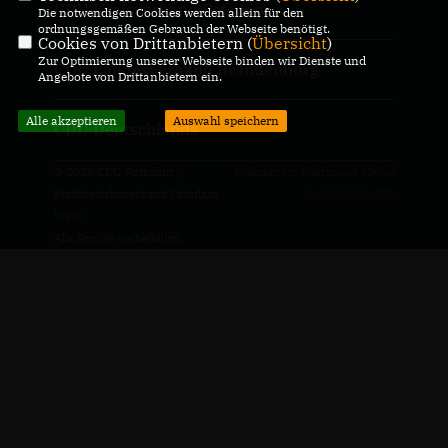
CDU Kreisverband Potsdam
Die notwendigen Cookies werden allein für den
ordnungsgemäßen Gebrauch der Webseite benötigt.
Cookies von Drittanbietern (
Übersicht
)
Zur Optimierung unserer Webseite binden wir Dienste und
CDU Landesverband Brandenburg
Angebote von Drittanbietern ein.
Alle akzeptieren
Auswahl speichern
CDU Deutschlands
© 2026 CDU Potsdam /
Realisation: Sharkness Media
Stadtbezirksverband Potsdam
GmbH & Co. KG
West
Alle Rechte vorbehalten.