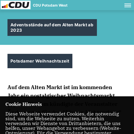
CDU Potsdam West
Adventsstände auf dem Alten Markt ab
2023
Potsdamer Weihnachtszeit
Auf dem Alten Markt ist im kommenden
Jahr ein nostalgischer Weihnachtsmarkt
geplant. Zudem kündigte der Veranstalter
Cookie Hinweis
Änderungen für den "Blauen Lichterglanz"
Diese Webseite verwendet Cookies, die notwendig
sind, um die Webseite zu nutzen. Weiterhin
an.
verwenden wir Dienste von Drittanbietern, die uns
helfen, unser Webangebot zu verbessern (Website-
Optmierung). Für die Verwendung bestimmter