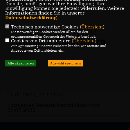
Den gesamten Artikel in den PNN vom
Dienste, benötigen wir Ihre Einwilligung. Ihre
Einwilligung können Sie jederzeit widerrufen. Weitere
06.07.2022 lesen Sie
hier
.
Informationen finden Sie in unserer
Datenschutzerklärung
.
Technisch notwendige Cookies (
Übersicht
)
Die notwendigen Cookies werden allein für den
ordnungsgemäßen Gebrauch der Webseite benötigt.
Cookies von Drittanbietern (
Übersicht
)
Zur Optimierung unserer Webseite binden wir Dienste und
Angebote von Drittanbietern ein.
Alle akzeptieren
Auswahl speichern
05.07.2022, 22:12 Uhr
Potsdamer Neueste Nachrichten vom
06.07.2022