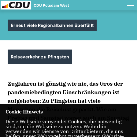
CDU Potsdam West
Erneut viele Regionalbahnen überfüllt
Reiseverkehr zu Pfingsten
Zugfahren ist günstig wie nie, das Gros der
pandemiebedingten Einschränkungen ist
aufgehoben: Zu Pfingsten hat viele
Menschen die Reiselust gepackt. Wie am
Cookie Hinweis
Freitag und Samstag waren auch am Sonntag
Diese Webseite verwendet Cookies, die notwendig
viele Regionalbahnen überfüllt.
sind, um die Webseite zu nutzen. Weiterhin
verwenden wir Dienste von Drittanbietern, die uns
helfen, unser Webangebot zu verbessern (Website-