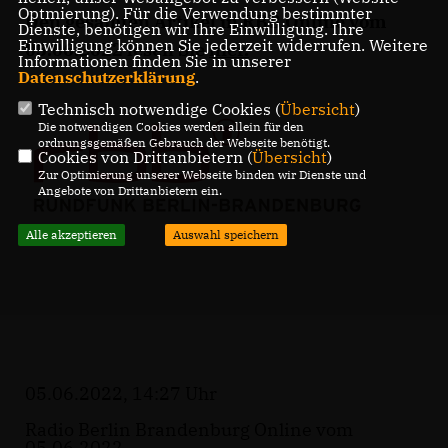
Optmierung). Für die Verwendung bestimmter
Den gesamten Artikel in RBB Online vom
Dienste, benötigen wir Ihre Einwilligung. Ihre
Einwilligung können Sie jederzeit widerrufen. Weitere
05.06.2022 lesen Sie
hier
.
Informationen finden Sie in unserer
Datenschutzerklärung
.
Technisch notwendige Cookies (
Übersicht
)
Die notwendigen Cookies werden allein für den
ordnungsgemäßen Gebrauch der Webseite benötigt.
Cookies von Drittanbietern (
Übersicht
)
Zur Optimierung unserer Webseite binden wir Dienste und
Angebote von Drittanbietern ein.
Alle akzeptieren
Auswahl speichern
05.06.2022, 14:27 Uhr
Radio Berlin Brandenburg Online vom
05.06.2022