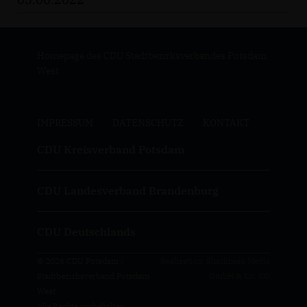
Homepage des CDU Stadtbezirksverbandes Potsdam
West
IMPRESSUM
DATENSCHUTZ
KONTAKT
CDU Kreisverband Potsdam
CDU Landesverband Brandenburg
CDU Deutschlands
© 2026 CDU Potsdam /
Realisation: Sharkness Media
Stadtbezirksverband Potsdam
GmbH & Co. KG
West
Alle Rechte vorbehalten.