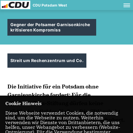
CDU Potsdam West
Gegner der Potsamer Garnisonkirche
kritisieren Kompromiss
Streit um Rechenzentrum und Co.
Die Initiative für ein Potsdam ohne
Garnisonkirche fordert: Für die
Wiederaufbau-Stiftung dürfen keine
Cookie Hinweis
städtischen Gelder fließen. Die CDU erhebt
Diese Webseite verwendet Cookies, die notwendig
sind, um die Webseite zu nutzen. Weiterhin
neue Vorwürfe gegen Rathauschef Schubert.
verwenden wir Dienste von Drittanbietern, die uns
helfen, unser Webangebot zu verbessern (Website-
Optmierung). Für die Verwendung bestimmter