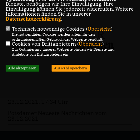
Den gesamten Artikel in den PNN vom
Dienste, benötigen wir Ihre Einwilligung. Ihre
Einwilligung können Sie jederzeit widerrufen. Weitere
23.12.2021 lesen Sie
hier
.
Informationen finden Sie in unserer
Datenschutzerklärung
.
Technisch notwendige Cookies (
Übersicht
)
Die notwendigen Cookies werden allein für den
ordnungsgemäßen Gebrauch der Webseite benötigt.
Cookies von Drittanbietern (
Übersicht
)
Zur Optimierung unserer Webseite binden wir Dienste und
Angebote von Drittanbietern ein.
Alle akzeptieren
Auswahl speichern
23.12.2021, 17:34 Uhr
Potsdamer Neueste Nachrichten vom
23.12.2021