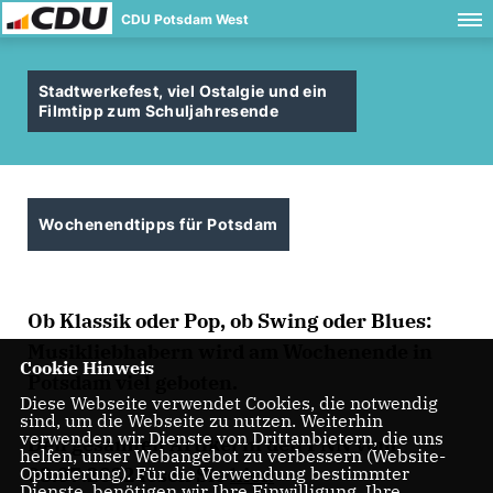
CDU Potsdam West
Stadtwerkefest, viel Ostalgie und ein
Filmtipp zum Schuljahresende
Wochenendtipps für Potsdam
Ob Klassik oder Pop, ob Swing oder Blues:
Musikliebhabern wird am Wochenende in
Cookie Hinweis
Potsdam viel geboten.
Diese Webseite verwendet Cookies, die notwendig
sind, um die Webseite zu nutzen. Weiterhin
verwenden wir Dienste von Drittanbietern, die uns
Den gesamten Artikel in den PNN vom
helfen, unser Webangebot zu verbessern (Website-
08.07.2022 lesen Sie
hier
.
Optmierung). Für die Verwendung bestimmter
Dienste, benötigen wir Ihre Einwilligung. Ihre